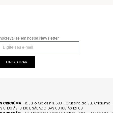
Inscreva-se em nossa Newsletter
CADASTRAR
GN CRICIÚMA
- R. Júlio Gaidzinki, 633 - Cruzeiro do Sul, Criciúm
AS 8H30 ÀS 18H30 E SÁBADO DAS 08H00 ÀS 12H00