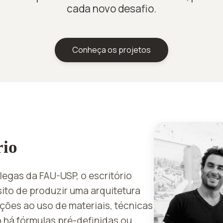
cada novo desafio.
Conheça os projetos
rio
egas da FAU-USP, o escritório
to de produzir uma arquitetura
ções ao uso de materiais, técnicas
o há fórmulas pré-definidas ou