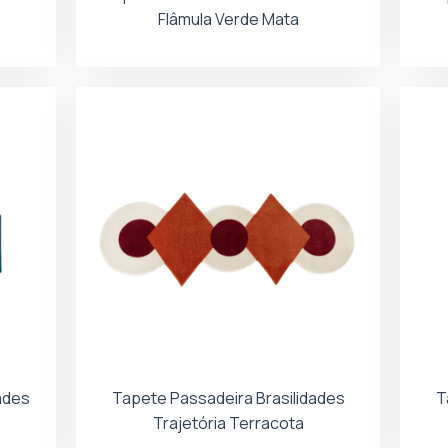
Flâmula Verde Mata
ades
Tapete Passadeira Brasilidades
T
Trajetória Terracota