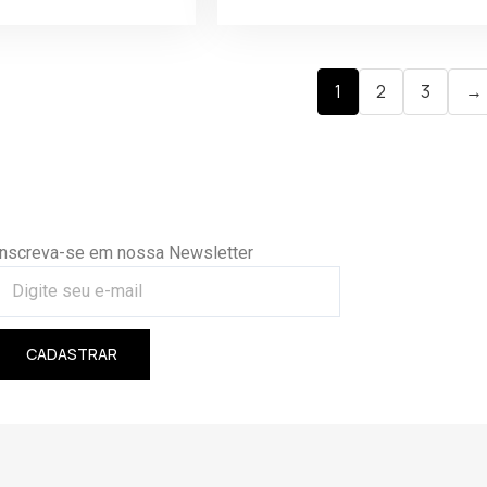
1
2
3
→
Inscreva-se em nossa Newsletter
CADASTRAR