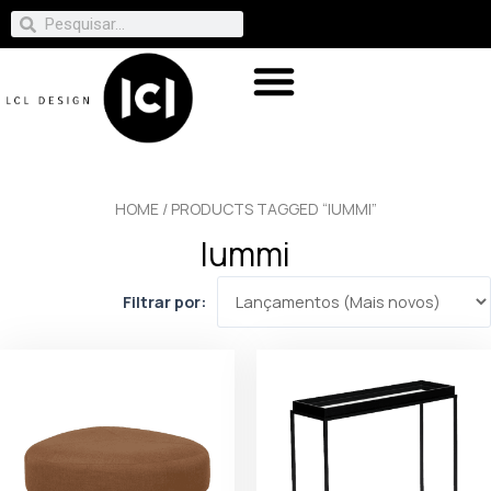
HOME
/ PRODUCTS TAGGED “IUMMI”
Iummi
Filtrar por: