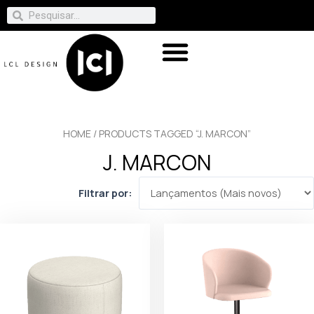
HOME
/ PRODUCTS TAGGED “J. MARCON”
J. MARCON
Filtrar por: