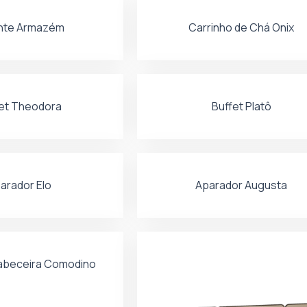
nte Armazém
Carrinho de Chá Onix
et Theodora
Buffet Platô
arador Elo
Aparador Augusta
abeceira Comodino