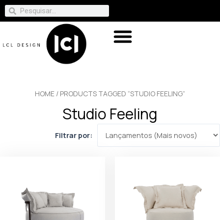
HOME
/ PRODUCTS TAGGED “STUDIO FEELING”
Studio Feeling
Filtrar por: