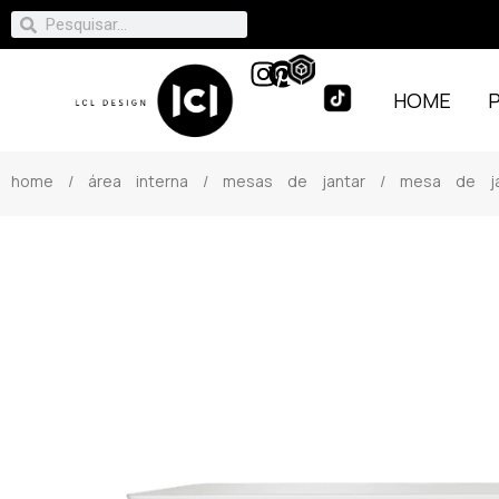
HOME
home
/
área interna
/
mesas de jantar
/ mesa de jan