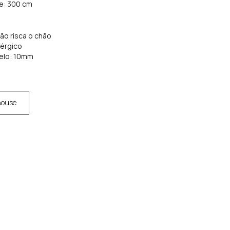
de: 300 cm
não risca o chão
lérgico
elo: 10mm
house