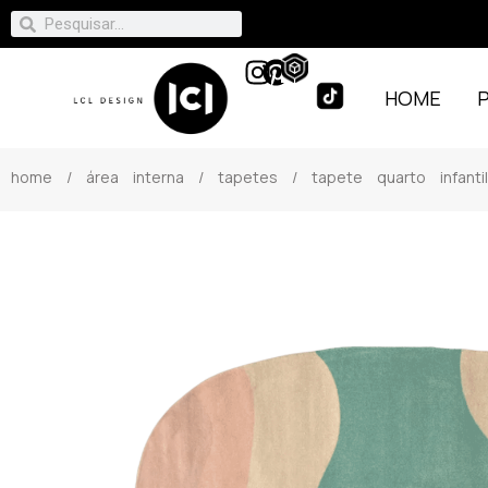
HOME
home
/
área interna
/
tapetes
/ tapete quarto infanti