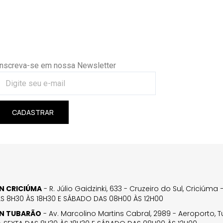
Inscreva-se em nossa Newsletter
CADASTRAR
GN CRICIÚMA
- R. Júlio Gaidzinki, 633 - Cruzeiro do Sul, Criciúm
AS 8H30 ÀS 18H30 E SÁBADO DAS 08H00 ÀS 12H00
GN TUBARÃO
- Av. Marcolino Martins Cabral, 2989 - Aeroporto, 