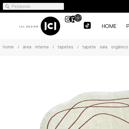
HOME
home
/
área interna
/
tapetes
/ tapete sala orgânico