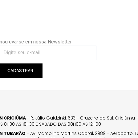
Inscreva-se em nossa Newsletter
CADASTRAR
GN CRICIÚMA
- R. Júlio Gaidzinki, 633 - Cruzeiro do Sul, Criciúm
AS 8H30 ÀS 18H30 E SÁBADO DAS 08H00 ÀS 12H00
GN TUBARÃO
- Av. Marcolino Martins Cabral, 2989 - Aeroporto, 