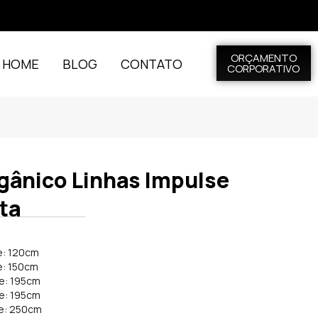
ORÇAMENTO
L HOME
BLOG
CONTATO
CORPORATIVO
gânico Linhas Impulse
ta
e: 120cm
e: 150cm
de: 195cm
de: 195cm
de: 250cm