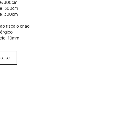
de: 300cm
de: 300cm
de: 300cm
não risca o chão
lérgico
elo: 10mm
house