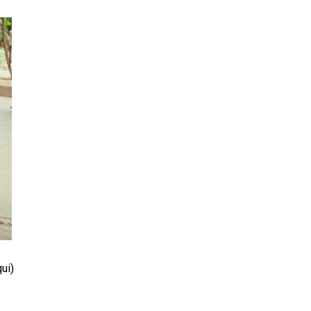
qui
)