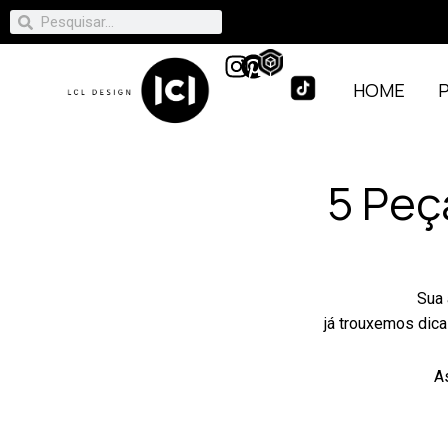
HOME
5 Peç
Sua 
já trouxemos dic
A