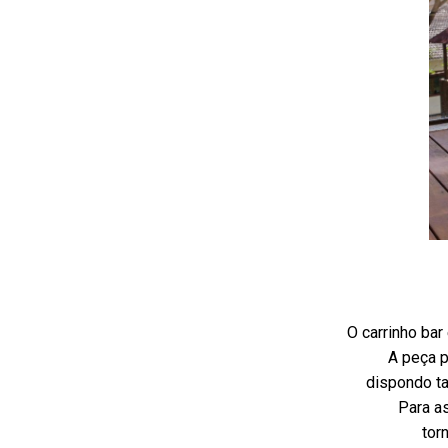
O carrinho bar
A peça p
dispondo ta
Para as
tor