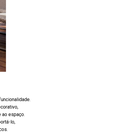
funcionalidade.
corativo,
e ao espaço.
ortá-lo,
cos.