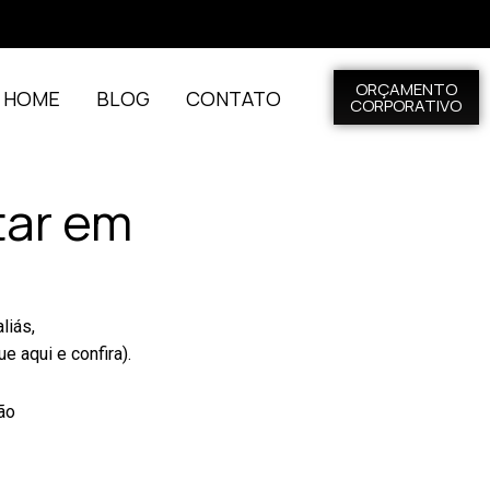
ORÇAMENTO
L HOME
BLOG
CONTATO
CORPORATIVO
tar em
liás,
que aqui e confira)
.
ão