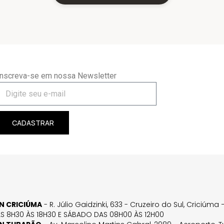
Inscreva-se em nossa Newsletter
CADASTRAR
GN CRICIÚMA
- R. Júlio Gaidzinki, 633 - Cruzeiro do Sul, Criciúm
AS 8H30 ÀS 18H30 E SÁBADO DAS 08H00 ÀS 12H00