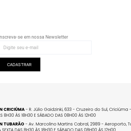
Inscreva-se em nossa Newsletter
CADASTRAR
GN CRICIÚMA
- R. Júlio Gaidzinki, 633 - Cruzeiro do Sul, Criciúm
AS 8H30 ÀS 18H30 E SÁBADO DAS 08H00 ÀS 12H00
GN TUBARÃO
- Av. Marcolino Martins Cabral, 2989 - Aeroporto, 
 SEXTA DAS 8H30 ÀS 18H30 E SÁBADO DAS 08H00 ÀS 12H00