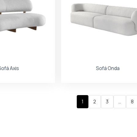
Sofá Axis
Sofá Onda
1
2
3
…
8