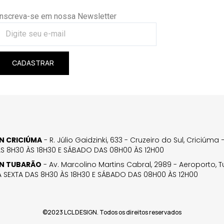
Inscreva-se em nossa Newsletter
CADASTRAR
GN CRICIÚMA
- R. Júlio Gaidzinki, 633 - Cruzeiro do Sul, Criciúm
AS 8H30 ÀS 18H30 E SÁBADO DAS 08H00 ÀS 12H00
GN TUBARÃO
- Av. Marcolino Martins Cabral, 2989 - Aeroporto, 
 SEXTA DAS 8H30 ÀS 18H30 E SÁBADO DAS 08H00 ÀS 12H00
©2023 LCL DESIGN. Todos os direitos reservados