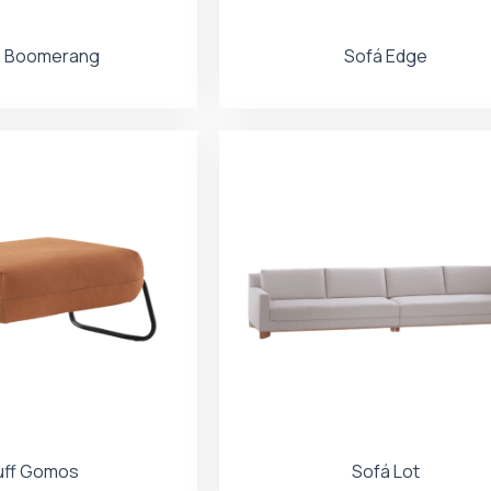
á Boomerang
Sofá Edge
uff Gomos
Sofá Lot