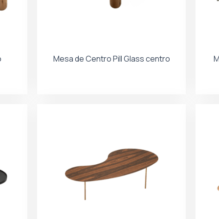
o
Mesa de Centro Pill Glass centro
M