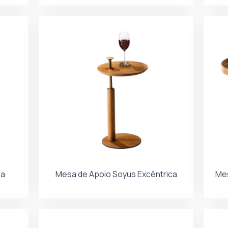
ra
Mesa de Apoio Soyus Excêntrica
Mes