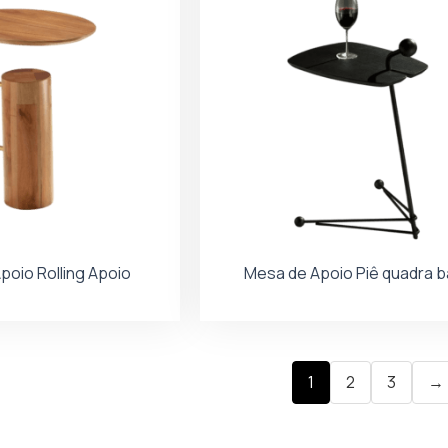
poio Rolling Apoio
Mesa de Apoio Piê quadra ba
1
2
3
→