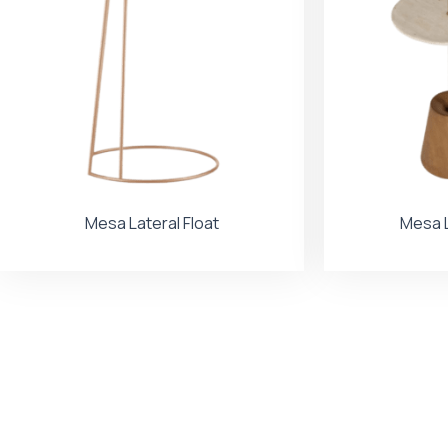
Mesa Lateral Float
Mesa L