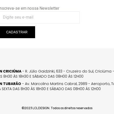
Inscreva-se em nossa Newsletter
CADASTRAR
GN CRICIÚMA
- R. Júlio Gaidzinki, 633 - Cruzeiro do Sul, Criciúm
AS 8H30 ÀS 18H30 E SÁBADO DAS 08H00 ÀS 12H00
GN TUBARÃO
- Av. Marcolino Martins Cabral, 2989 - Aeroporto, 
 SEXTA DAS 8H30 ÀS 18H30 E SÁBADO DAS 08H00 ÀS 12H00
©2023 LCL DESIGN. Todos os direitos reservados