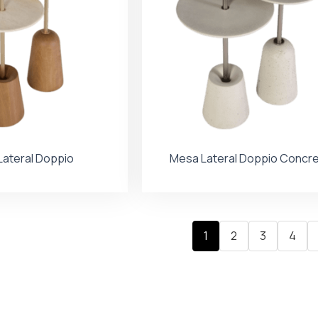
ateral Doppio
Mesa Lateral Doppio Concr
1
2
3
4