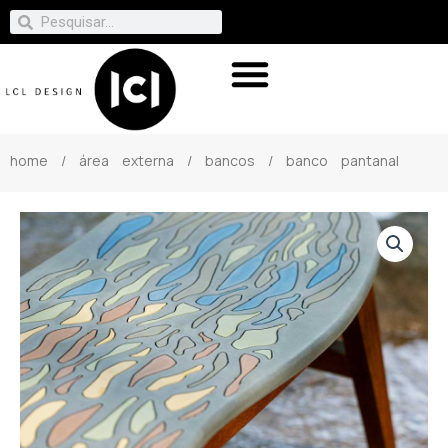
home
/
área externa
/
bancos
/ banco pantanal