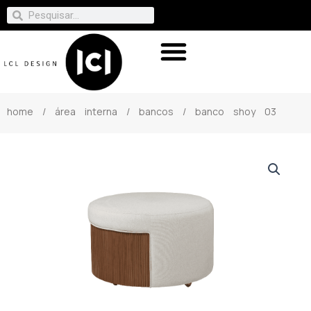
home
/
área interna
/
bancos
/ banco shoy 03