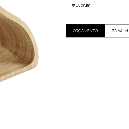
#Quorum
ORÇAMENTO
3D Ware