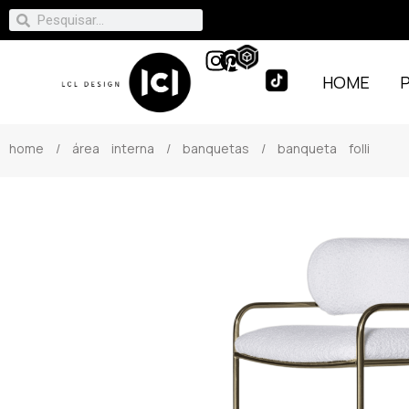
HOME
home
/
área interna
/
banquetas
/ banqueta folli