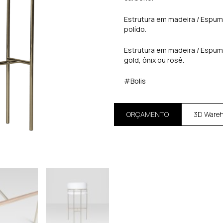
Estrutura em madeira / Espuma
polído.
Estrutura em madeira / Espuma
gold, ônix ou rosê.
#Bolis
ORÇAMENTO
3D Ware