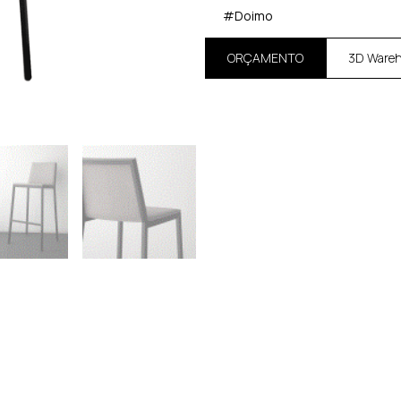
#Doimo
ORÇAMENTO
3D Ware