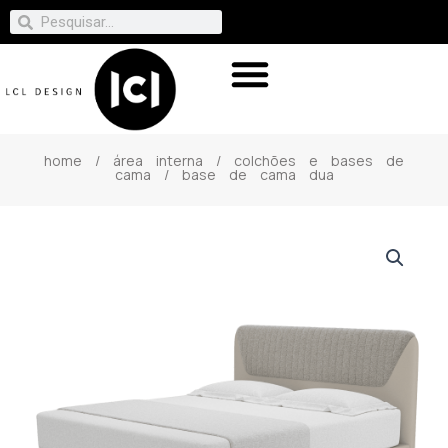
home
/
área interna
/
colchões e bases de
cama
/ base de cama dua