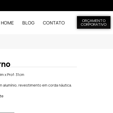
ORÇAMENTO
L HOME
BLOG
CONTATO
CORPORATIVO
rno
0m x Prof: 31cm
m alumínio, revestimento em corda náutica.
ite