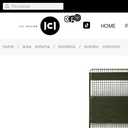
HOME
home
/
área externa
/
biombos
/ biombo contorno