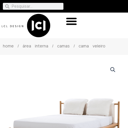
home
/
área interna
/
camas
/ cama veleiro