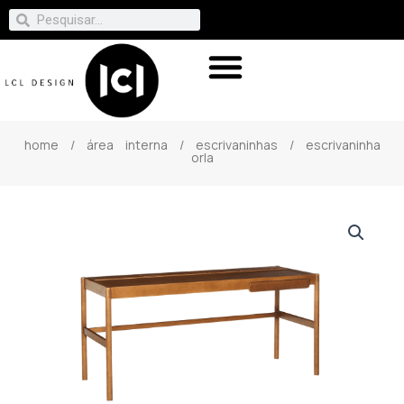
home
/
área interna
/
escrivaninhas
/ escrivaninha
orla