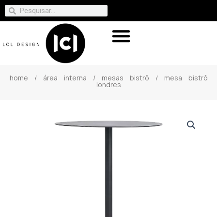
home
/
área interna
/
mesas bistrô
/ mesa bistrô
londres