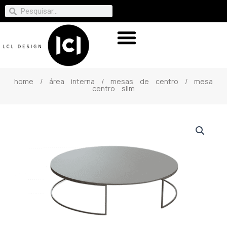
home
/
área interna
/
mesas de centro
/ mesa
centro slim