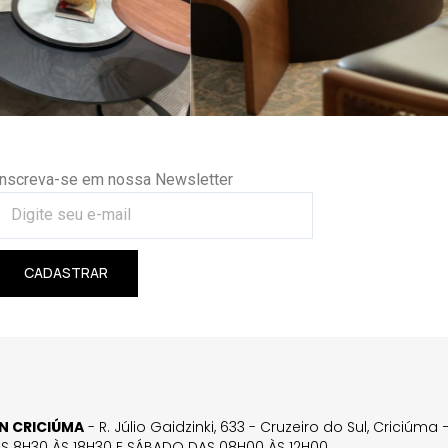
Inscreva-se em nossa Newsletter
CADASTRAR
GN CRICIÚMA
- R. Júlio Gaidzinki, 633 - Cruzeiro do Sul, Criciúm
AS 8H30 ÀS 18H30 E SÁBADO DAS 08H00 ÀS 12H00