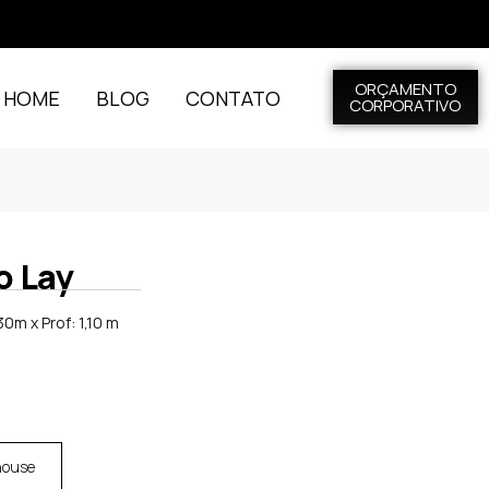
ORÇAMENTO
L HOME
BLOG
CONTATO
CORPORATIVO
o Lay
0m x Prof: 1,10 m
house