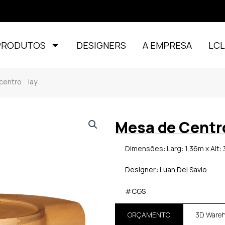
PRODUTOS
DESIGNERS
A EMPRESA
LC
ntro lay
Mesa de Centr
Dimensões: Larg: 1,36m x Alt: 3
Designer
:
Luan Del Savio
#CGS
ORÇAMENTO
3D Ware