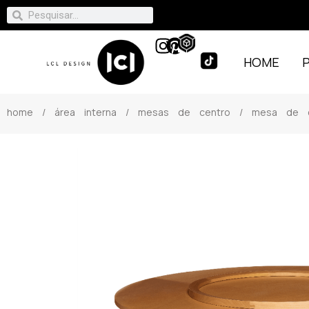
HOME
home
/
área interna
/
mesas de centro
/ mesa de ce