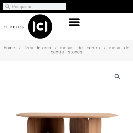
home
/
área interna
/
mesas de centro
/ mesa de
centro stones