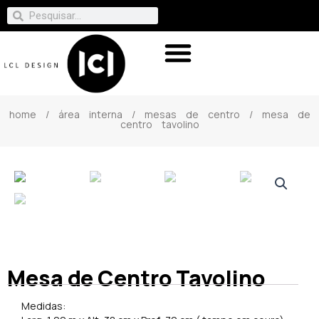
home
/
área interna
/
mesas de centro
/ mesa de
centro tavolino
Mesa de Centro Tavolino
Medidas: