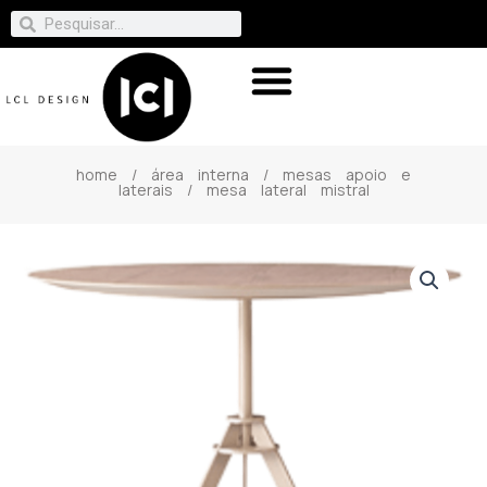
home
/
área interna
/
mesas apoio e
laterais
/ mesa lateral mistral