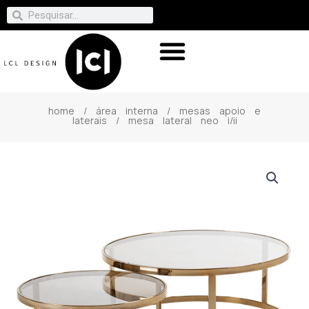
home
/
área interna
/
mesas apoio e
laterais
/ mesa lateral neo i/ii