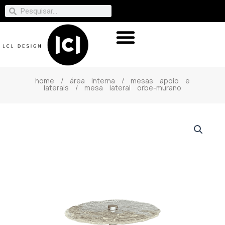
home
/
área interna
/
mesas apoio e
laterais
/ mesa lateral orbe-murano