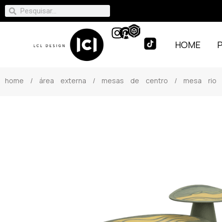
HOME
home
/
área externa
/
mesas de centro
/ mesa rio 