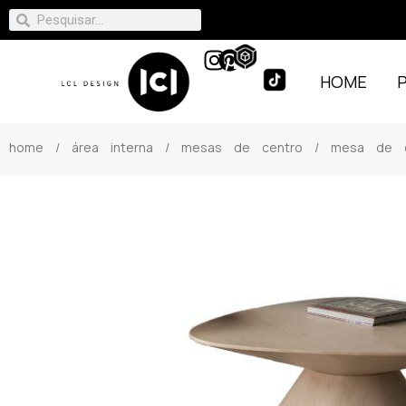
HOME
home
/
área interna
/
mesas de centro
/ mesa de ce