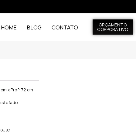
ORÇAMENTO
L HOME
BLOG
CONTATO
CORPORATIVO
2 cm x Prof: 72 cm
estofado.
house