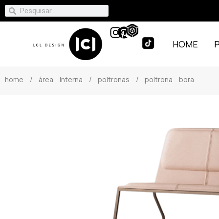
HOME
home
/
área interna
/
poltronas
/ poltrona bora