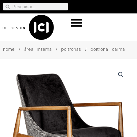
home
/
área interna
/
poltronas
/ poltrona calima