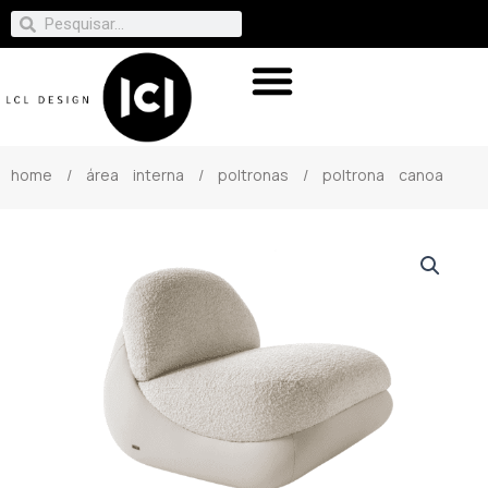
home
/
área interna
/
poltronas
/ poltrona canoa