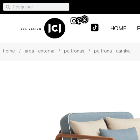
HOME
home
/
área externa
/
poltronas
/ poltrona carnival