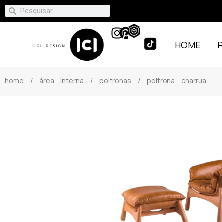
HOME
home
/
área interna
/
poltronas
/ poltrona charrua