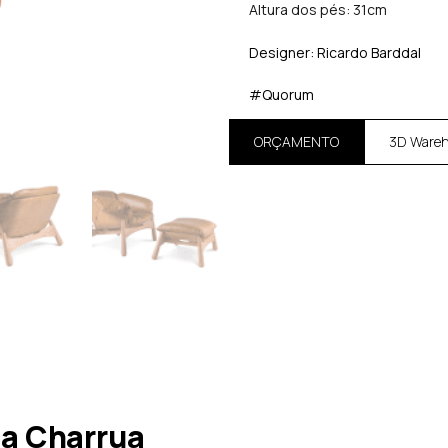
Altura dos pés: 31cm
Designer: Ricardo Barddal
#Quorum
ORÇAMENTO
3D Ware
a Charrua