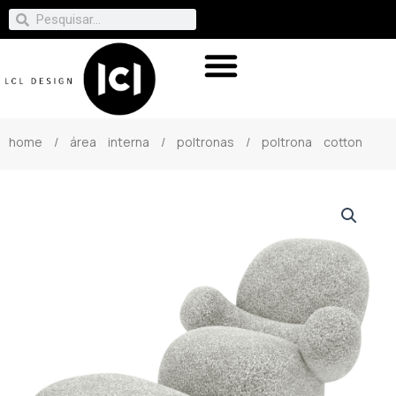
home
/
área interna
/
poltronas
/ poltrona cotton