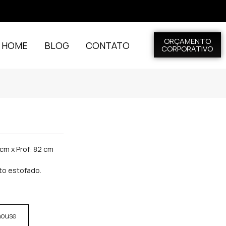
ORÇAMENTO
L HOME
BLOG
CONTATO
CORPORATIVO
 cm x Prof: 82 cm
to estofado.
house