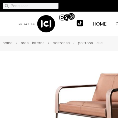
HOME
home
/
área interna
/
poltronas
/ poltrona elle