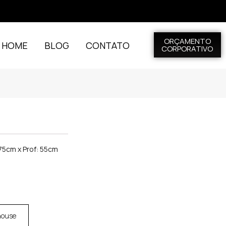
ORÇAMENTO
L HOME
BLOG
CONTATO
CORPORATIVO
 75cm x Prof: 55cm
house