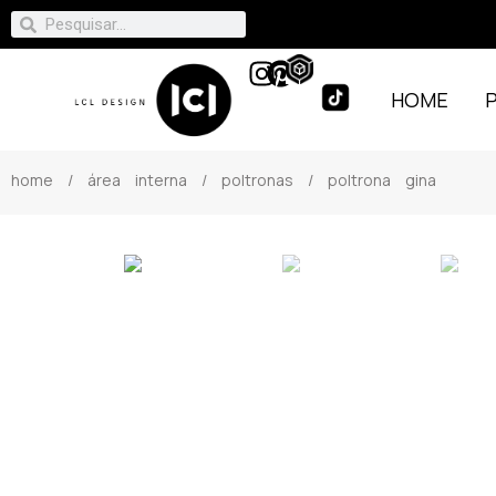
HOME
home
/
área interna
/
poltronas
/ poltrona gina