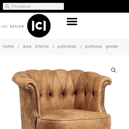
home
/
área interna
/
poltronas
/ poltrona gredel