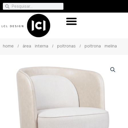
home
/
área interna
/
poltronas
/ poltrona melina