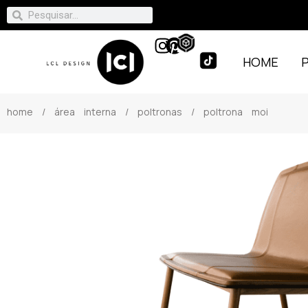
HOME
home
/
área interna
/
poltronas
/ poltrona moi