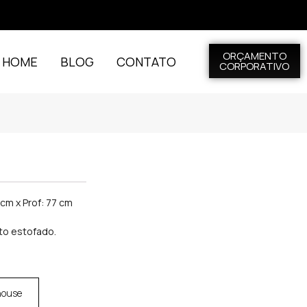
ORÇAMENTO
L HOME
BLOG
CONTATO
CORPORATIVO
 cm x Prof: 77 cm
to estofado.
house