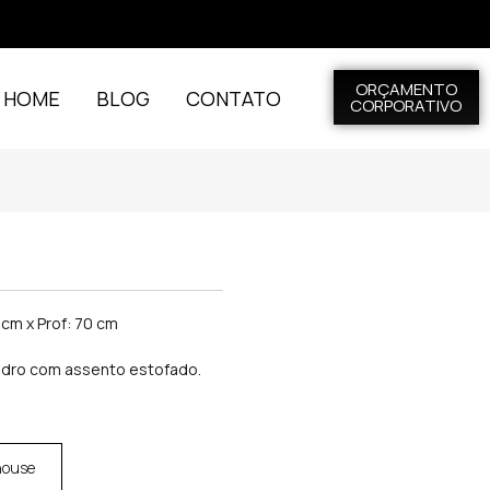
ORÇAMENTO
L HOME
BLOG
CONTATO
CORPORATIVO
2 cm x Prof: 70 cm
vidro com assento estofado.
house