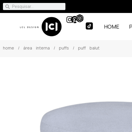
HOME
home
/
área interna
/
puffs
/ puff balut