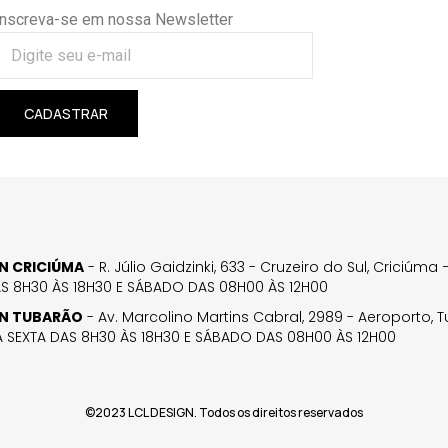
Inscreva-se em nossa Newsletter
CADASTRAR
GN CRICIÚMA
- R. Júlio Gaidzinki, 633 - Cruzeiro do Sul, Criciúm
AS 8H30 ÀS 18H30 E SÁBADO DAS 08H00 ÀS 12H00
GN TUBARÃO
- Av. Marcolino Martins Cabral, 2989 - Aeroporto, 
 SEXTA DAS 8H30 ÀS 18H30 E SÁBADO DAS 08H00 ÀS 12H00
©2023 LCL DESIGN. Todos os direitos reservados