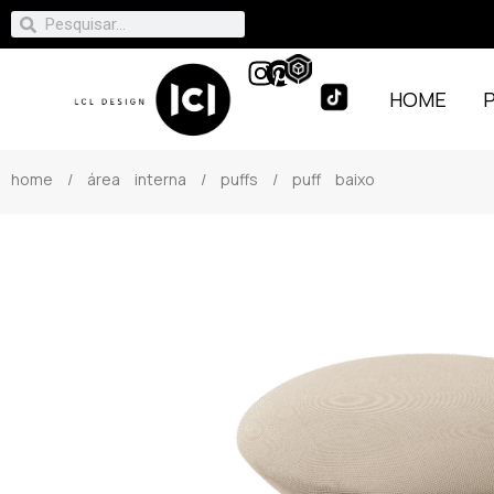
HOME
home
/
área interna
/
puffs
/ puff baixo