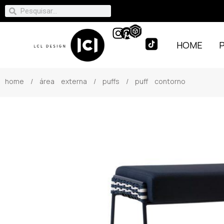
HOME
home
/
área externa
/
puffs
/ puff contorno