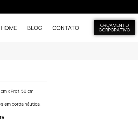
ORÇAMENTO
L HOME
BLOG
CONTATO
CORPORATIVO
 cm x Prof: 56 cm
es em corda náutica.
ite