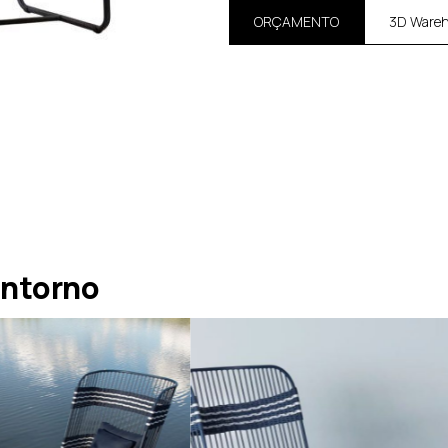
ORÇAMENTO
3D Ware
ontorno